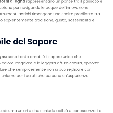
forni a legna
rappresentano un ponte tra il passato e
adizione pur navigando le acque dell’innovazione.
 strumenti antichi rimangono una scelta prediletta tra
 sapientemente tradizione, gusto, sostenibilità e
ile del Sapore
egna
sono tanto amati è il sapore unico che
uo calore irregolare e la leggera affumicatura, apporta
erdure che semplicemente non si può replicare con
ichiamo per i palati che cercano un’esperienza
odo, ma un’arte che richiede abilità e conoscenza. La