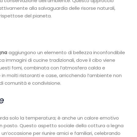
la conservazione dell’ambiente. Questo approccio
attivamente alla salvaguardia delle risorse naturali,
ispettose del pianeta.
egna
aggiungono un elemento di bellezza inconfondibile
ca immagini di cucine tradizionali, dove il cibo viene
uesti forni, combinata con l’atmosfera calda e
 in molti ristoranti e case, arricchendo l’ambiente non
di comunità e condivisione.
e
rda solo la temperatura; è anche un calore emotivo
un pasto. Questo aspetto sociale della cottura a legna
n’occasione per riunire amici e familiari, celebrando