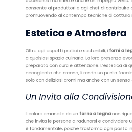
eccellente ma riflette anche un impegno verso 
consente ai produttori e agli chef di contribuire 
promuovendo al contempo tecniche di cottura r
Estetica e Atmosfera
Oltre agli aspetti pratici e sostenibili, i
forni a l
a qualsiasi spazio culinario. La loro presenza evo
preparato con cura e attenzione. L’estetica di q
accogliente che creano, li rende un punto focale
solo con deliziosi aromi ma anche con un senso 
Un Invito alla Condivision
Il calore emanato da un
forno a legna
non rigua
che invita le persone a radunarsi e condividere 
è fondamentale, poiché trasforma ogni pasto in u