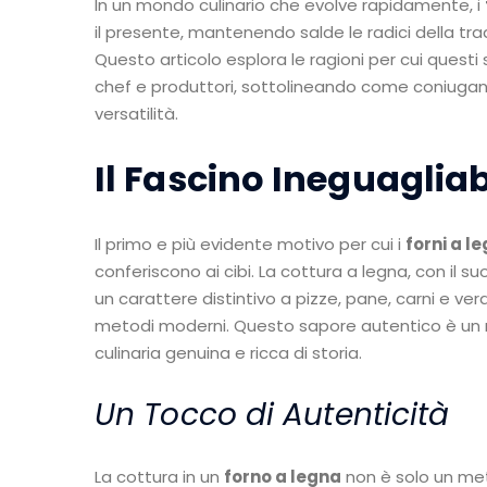
In un mondo culinario che evolve rapidamente, i
il presente, mantenendo salde le radici della tr
Questo articolo esplora le ragioni per cui questi
chef e produttori, sottolineando come coniugano
versatilità.
Il Fascino Ineguagliab
Il primo e più evidente motivo per cui i
forni a l
conferiscono ai cibi. La cottura a legna, con il s
un carattere distintivo a pizze, pane, carni e v
metodi moderni. Questo sapore autentico è un r
culinaria genuina e ricca di storia.
Un Tocco di Autenticità
La cottura in un
forno a legna
non è solo un met