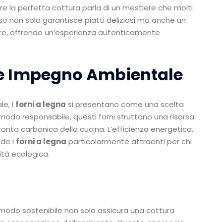
ere la perfetta cottura parla di un mestiere che molti
 non solo garantisce piatti deliziosi ma anche un
are, offrendo un’esperienza autenticamente
a e Impegno Ambientale
le, i
forni a legna
si presentano come una scelta
n modo responsabile, questi forni sfruttano una risorsa
pronta carbonica della cucina. L’efficienza energetica,
nde i
forni a legna
particolarmente attraenti per chi
ità ecologica.
 modo sostenibile non solo assicura una cottura