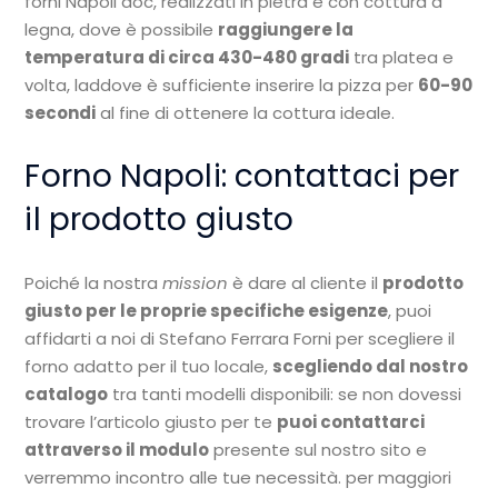
forni Napoli doc, realizzati in pietra e con cottura a
legna, dove è possibile
raggiungere la
temperatura di circa 430-480 gradi
tra platea e
volta, laddove è sufficiente inserire la pizza per
60-90
secondi
al fine di ottenere la cottura ideale.
Forno Napoli: contattaci per
il prodotto giusto
Poiché la nostra
mission
è dare al cliente il
prodotto
giusto per le proprie specifiche esigenze
, puoi
affidarti a noi di Stefano Ferrara Forni per scegliere il
forno adatto per il tuo locale,
scegliendo dal nostro
catalogo
tra tanti modelli disponibili: se non dovessi
trovare l’articolo giusto per te
puoi contattarci
attraverso il modulo
presente sul nostro sito e
verremmo incontro alle tue necessità. per maggiori