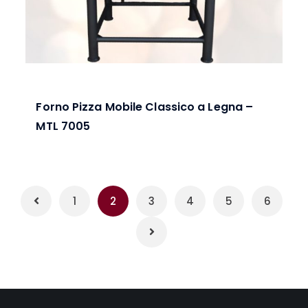
Forno Pizza Mobile Classico a Legna –
MTL 7005
1
2
3
4
5
6